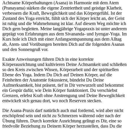
Achtsame Körperhaltungen (Asana) in Harmonie mit dem Atem
(Pranayama) stärken die eigene Zentriertheit und geistige Klarheit,
verbessern die Kraft, Beweglichkeit und das Körpergefühl. Ist der
Zustand des Yoga erreicht, fühlt sich der Körper leicht an, der Geist
ist ruhig und die Wahrnehmung ist klar. Auf diesem Weg möchte ich
Dich gern begleiten. Meine langjährige Yogapraxis ist unter anderem
geprägt von Erfahrungen aus dem Sivananda- und Iyengar-Yoga. Im
Kurs hole ich Dich mit einer Anfangsentspannung aus dem Alltag
ab, Atem- und Vorübungen bereiten Dich auf die folgenden Asanas
und den Sonnengruß vor.
Exakte Anweisungen führen Dich in eine korrekte
Körperausrichtung und kultivieren Deine Achtsamkeit und schließen
so den Kreis zwischen Wissen, Körperarbeit und der spirituellen
Ebene des Yoga. Indem Du Dich auf Deinen Körper, auf die
Feinheiten der Anatomie fokussierst, bündelst Du Deine
Aufmerksamkeit, bist präsent, tief in Dir verwurzelt und bekommst
ein Gespür dafür, wie Dein Körper funktioniert. Du verschiebst
Grenzen, erlebst Kraft ohne Anstrengung und Deine Beweglichkeit
entwickelt sich genau dort, wo noch Reserven stecken.
Die Asana-Praxis darf natürlich auch mal fordernd, wird aber nicht
erschöpfend sein und nicht zu Schmerzen während oder nach der
Übung führen. Durch korrekte Ausrichtung gelingt es Dir, eine so
friedvolle Beziehung zu Deinem Körper herzustellen, dass Du die